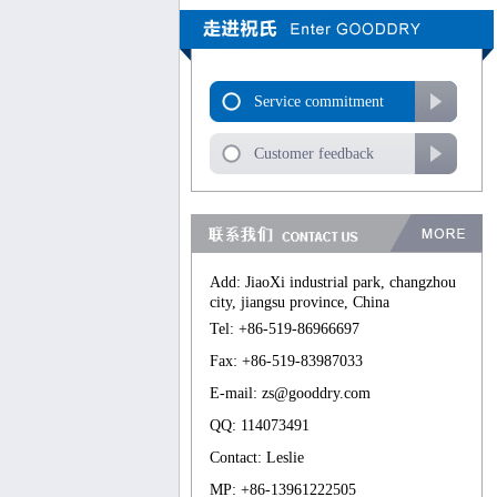
Service commitment
Customer feedback
Add: JiaoXi industrial park, changzhou
city, jiangsu province, China
Tel: +86-519-86966697
Fax: +86-519-83987033
E-mail: zs@gooddry.com
QQ: 114073491
Contact: Leslie
MP: +86-13961222505