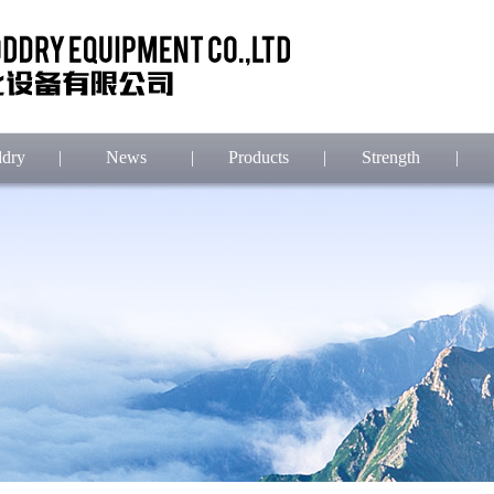
dry
|
News
|
Products
|
Strength
|