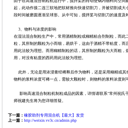
由于在高速混合制粒机运行中，搅拌桨的转动使锅内物料向空间
起，此动作接二连三软地把软材推向快速切割刀，并被切割成大
段时间被磨圆逐渐呈球形。从中可知，搅拌桨与切割刀的速度及
3、物料与浓度的影响
在湿法混合制粒生产中，常用酒精制粒或糊精粘合剂制粒，而此
粒，其所制的颗粒为小而细，易烘干，这由于酒精不带粘度，而
用此法较为理想。而用糊精制粒的话，其所制的颗粒为大而粗，
用，对没有粘度的西药用此法较为理想。
此外，无论是用浓浸膏经稀释后作为物料，还是采用糊精或其
物料的浆料浓度可稀一点，需较大颗粒时，则物料的浆料浓度则
影响高速混合制粒机制粒成品的因素，详情请联系“常州祝氏干燥”，
师祝建先生将为您详细答疑。
下一篇：
橡胶助剂专用混合机【最大】发货
上一篇：
http://weixin.vv3c.cn/admin.php