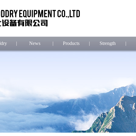
dry
|
News
|
Products
|
Strength
|