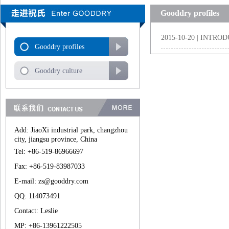
Gooddry profiles
2015-10-20 | INTRO
Gooddry profiles
Gooddry culture
Add: JiaoXi industrial park, changzhou
city, jiangsu province, China
Tel: +86-519-86966697
Fax: +86-519-83987033
E-mail: zs@gooddry.com
QQ: 114073491
Contact: Leslie
MP: +86-13961222505