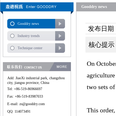
Gooddry news
Gooddry news
发布日期：
Industry trends
核心提示：WD
Technique center
On October
agriculture
Add: JiaoXi industrial park, changzhou
city, jiangsu province, China
two sets o
Tel: +86-519-86966697
Fax: +86-519-83987033
E-mail: zs@gooddry.com
This order
QQ: 114073491