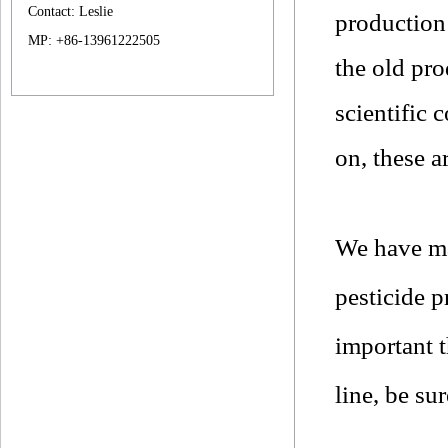
Contact: Leslie
production 
MP: +86-13961222505
the old pr
scientific 
on, these a
We have ma
pesticide 
im
portant 
line, be s